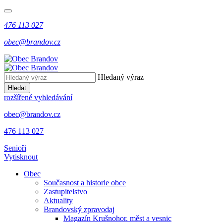
476 113 027
obec@brandov.cz
Hledaný výraz
Hledat
rozšířené vyhledávání
obec@brandov.cz
476 113 027
Senioři
Vytisknout
Obec
Současnost a historie obce
Zastupitelstvo
Aktuality
Brandovský zpravodaj
Magazín Krušnohor. měst a vesnic