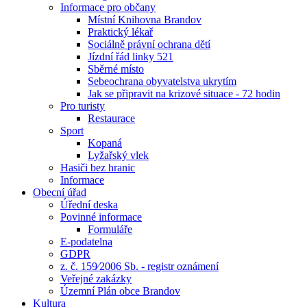
Informace pro občany
Místní Knihovna Brandov
Praktický lékař
Sociálně právní ochrana dětí
Jízdní řád linky 521
Sběrné místo
Sebeochrana obyvatelstva ukrytím
Jak se připravit na krizové situace - 72 hodin
Pro turisty
Restaurace
Sport
Kopaná
Lyžařský vlek
Hasiči bez hranic
Informace
Obecní úřad
Úřední deska
Povinné informace
Formuláře
E-podatelna
GDPR
z. č. 159⁄2006 Sb. - registr oznámení
Veřejné zakázky
Územní Plán obce Brandov
Kultura