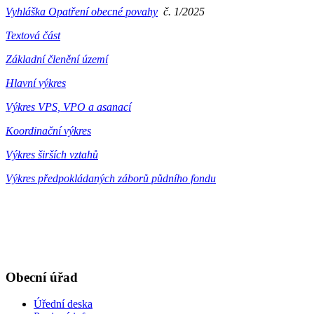
Vyhláška Opatření obecné povahy
č. 1/2025
Textová část
Základní členění území
Hlavní výkres
Výkres VPS, VPO a asanací
Koordinační výkres
Výkres širších vztahů
Výkres předpokládaných záborů půdního fondu
Obecní úřad
Úřední deska